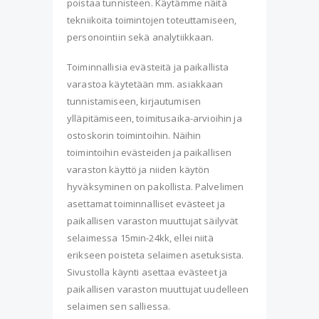
poistaa tunnisteen. Käytämme näitä
tekniikoita toimintojen toteuttamiseen,
personointiin sekä analytiikkaan.
Toiminnallisia evästeitä ja paikallista
varastoa käytetään mm. asiakkaan
tunnistamiseen, kirjautumisen
ylläpitämiseen, toimitusaika-arvioihin ja
ostoskorin toimintoihin. Näihin
toimintoihin evästeiden ja paikallisen
varaston käyttö ja niiden käytön
hyväksyminen on pakollista. Palvelimen
asettamat toiminnalliset evästeet ja
paikallisen varaston muuttujat säilyvät
selaimessa 15min-24kk, ellei niitä
erikseen poisteta selaimen asetuksista.
Sivustolla käynti asettaa evästeet ja
paikallisen varaston muuttujat uudelleen
selaimen sen salliessa.