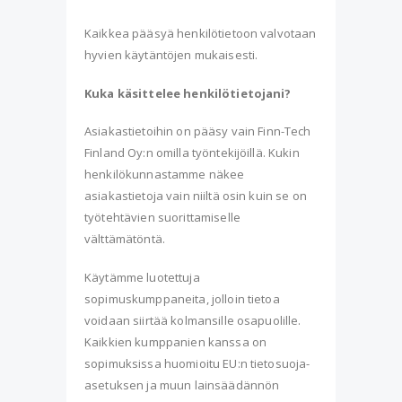
Kaikkea pääsyä henkilötietoon valvotaan
hyvien käytäntöjen mukaisesti.
Kuka käsittelee henkilötietojani?
Asiakastietoihin on pääsy vain Finn-Tech
Finland Oy:n omilla työntekijöillä. Kukin
henkilökunnastamme näkee
asiakastietoja vain niiltä osin kuin se on
työtehtävien suorittamiselle
välttämätöntä.
Käytämme luotettuja
sopimuskumppaneita, jolloin tietoa
voidaan siirtää kolmansille osapuolille.
Kaikkien kumppanien kanssa on
sopimuksissa huomioitu EU:n tietosuoja-
asetuksen ja muun lainsäädännön