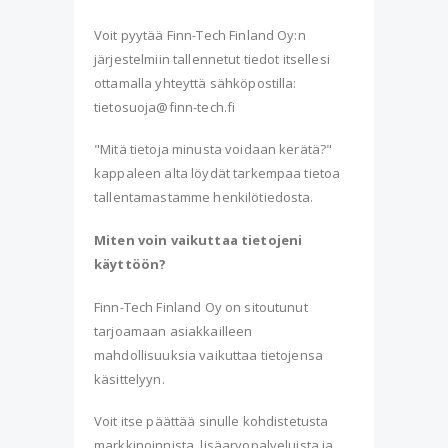
Voit pyytää Finn-Tech Finland Oy:n
järjestelmiin tallennetut tiedot itsellesi
ottamalla yhteyttä sähköpostilla:
tietosuoja@finn-tech.fi
"Mitä tietoja minusta voidaan kerätä?"
kappaleen alta löydät tarkempaa tietoa
tallentamastamme henkilötiedosta.
Miten voin vaikuttaa tietojeni
käyttöön?
Finn-Tech Finland Oy on sitoutunut
tarjoamaan asiakkailleen
mahdollisuuksia vaikuttaa tietojensa
käsittelyyn.
Voit itse päättää sinulle kohdistetusta
markkinoinnista, lisäarvopalveluista ja