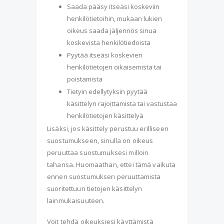
Saada pääsy itseäsi koskeviin
henkilötietoihin, mukaan lukien
oikeus saada jäljennös sinua
koskevista henkilötiedoista
Pyytää itseäsi koskevien
henkilötietojen oikaisemista tai
poistamista
Tietyin edellytyksin pyytää
käsittelyn rajoittamista tai vastustaa
henkilötietojen käsittelyä
Lisäksi, jos käsittely perustuu erilliseen
suostumukseen, sinulla on oikeus
peruuttaa suostumuksesi milloin
tahansa. Huomaathan, ettei tämä vaikuta
ennen suostumuksen peruuttamista
suoritettuun tietojen käsittelyn
lainmukaisuuteen.
Voit tehdä oikeuksiesi käyttämistä