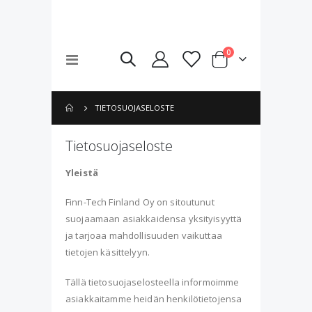
tuotteet
0
Toggle
Cart
Nav
TIETOSUOJASELOSTE
Tietosuojaseloste
Yleistä
Finn-Tech Finland Oy on sitoutunut
suojaamaan asiakkaidensa yksityisyyttä
ja tarjoaa mahdollisuuden vaikuttaa
tietojen käsittelyyn.
Tällä tietosuojaselosteella informoimme
asiakkaitamme heidän henkilötietojensa