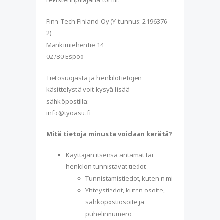
rekisterinpitäjänä toimii:
Finn-Tech Finland Oy (Y-tunnus: 2196376-
2)
Mänkimiehentie 14
02780 Espoo
Tietosuojasta ja henkilötietojen
käsittelystä voit kysyä lisää
sähköpostilla:
info@tyoasu.fi
Mitä tietoja minusta voidaan kerätä?
Käyttäjän itsensä antamat tai
henkilön tunnistavat tiedot
Tunnistamistiedot, kuten nimi
Yhteystiedot, kuten osoite,
sähköpostiosoite ja
puhelinnumero