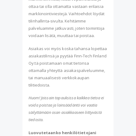
ottaa tai olla ottamatta vastaan erilaisia
markkinointiviestejä. Vaihtoehdot löydät
tilinhallinta-sivulta. Kehitämme
palveluamme jatkuvasti, joten toimintoja
voidaan lisätä, muuttaa tai poistaa.
Asiakas voi myös koska tahansa lopettaa
asiakastilinsä ja pyytää Finn-Tech Finland
Oy:tä poistamaan omat tietonsa
ottamalla yhteyttä asiakaspalveluumme,
tai manuaalisesti verkkokaupan
tilitiedoista.
Huom! Joissain tapauksissa kaikkea tietoa ei
voida poistaa ja lainsäädäntö voi vaatia
säilyttämään osan asiakkaaseen liittyvästä
tiedosta.
Luovutetaanko henkilötietojani