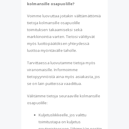
kolmansille osapuolille?
Voimme luovuttaa joitakin välttämättömiä
tietoja kolmansille osapuolille
toimituksen takaamiseksi sekä
markkinointia varten. Tietosi välittyvät
myös luottopäätöksen yhteydessä
luottoa myöntävälle taholle.
Tarvittaessa luovutamme tietoja myös
viranomaisille. Informoimme
tietopyynnöistä aina myös asiakasta, jos
se on lain puitteissa vaadittua.
Välitämme tietoja seuraaville kolmansille
osapuolille:
Kuljetusliikkeelle, jos valittu
toimitustapa on kuljetus
noutopisteeseen, lähimpään postiin