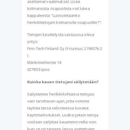
asettamat vaatimukset. Lisää
kolmansista osapuolista voit lukea
kappaleesta "Luovutetaanko
henkilötietojani kolmansille osapuolille?".
Tietojen käsittelystä vastuussa oleva
yritys:
Finn-Tech Finland Oy (Y-tunnus: 2196376-2
)
Mänkimiehentie 14
02780 Espoo
Kuinka kauan tietojani säilytetään?
Säilytämme henkilökohtaisia tietojasi
vain tarvittavan ajan, jotta voimme
täyttää tässä selosteessa kuvatut
käyttötarkoitukset. Lisäksi joitain tietoja
voidaan säilyttää kauemmin niiltä osin
kuin se on tarpeen laissa asetettujen