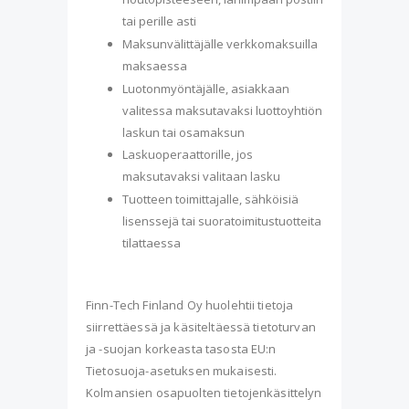
tai perille asti
Maksunvälittäjälle verkkomaksuilla
maksaessa
Luotonmyöntäjälle, asiakkaan
valitessa maksutavaksi luottoyhtiön
laskun tai osamaksun
Laskuoperaattorille, jos
maksutavaksi valitaan lasku
Tuotteen toimittajalle, sähköisiä
lisenssejä tai suoratoimitustuotteita
tilattaessa
Finn-Tech Finland Oy huolehtii tietoja
siirrettäessä ja käsiteltäessä tietoturvan
ja -suojan korkeasta tasosta EU:n
Tietosuoja-asetuksen mukaisesti.
Kolmansien osapuolten tietojenkäsittelyn