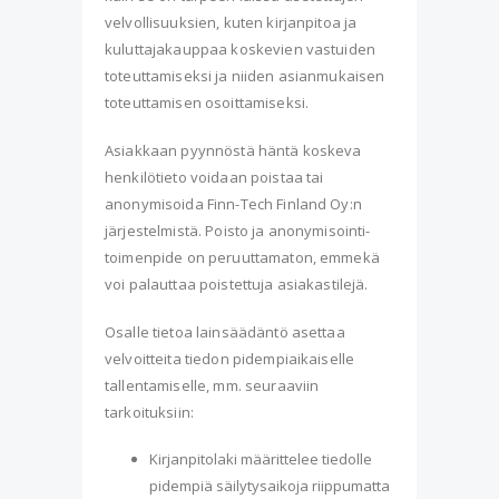
velvollisuuksien, kuten kirjanpitoa ja
kuluttajakauppaa koskevien vastuiden
toteuttamiseksi ja niiden asianmukaisen
toteuttamisen osoittamiseksi.
Asiakkaan pyynnöstä häntä koskeva
henkilötieto voidaan poistaa tai
anonymisoida Finn-Tech Finland Oy:n
järjestelmistä. Poisto ja anonymisointi-
toimenpide on peruuttamaton, emmekä
voi palauttaa poistettuja asiakastilejä.
Osalle tietoa lainsäädäntö asettaa
velvoitteita tiedon pidempiaikaiselle
tallentamiselle, mm. seuraaviin
tarkoituksiin:
Kirjanpitolaki määrittelee tiedolle
pidempiä säilytysaikoja riippumatta