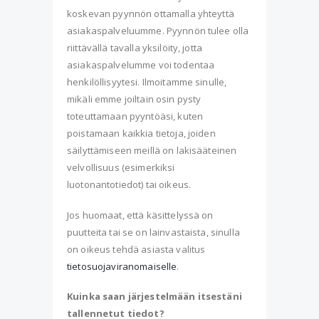
koskevan pyynnön ottamalla yhteyttä
asiakaspalveluumme. Pyynnön tulee olla
riittävällä tavalla yksilöity, jotta
asiakaspalvelumme voi todentaa
henkilöllisyytesi. Ilmoitamme sinulle,
mikäli emme joiltain osin pysty
toteuttamaan pyyntöäsi, kuten
poistamaan kaikkia tietoja, joiden
säilyttämiseen meillä on lakisääteinen
velvollisuus (esimerkiksi
luotonantotiedot) tai oikeus.
Jos huomaat, että käsittelyssä on
puutteita tai se on lainvastaista, sinulla
on oikeus tehdä asiasta valitus
tietosuojaviranomaiselle
.
Kuinka saan järjestelmään itsestäni
tallennetut tiedot?