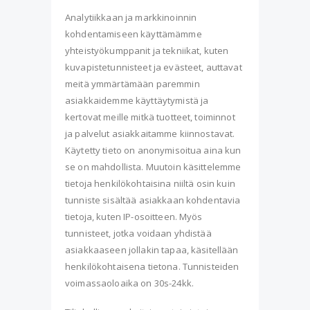
Analytiikkaan ja markkinoinnin
kohdentamiseen käyttämämme
yhteistyökumppanit ja tekniikat, kuten
kuvapistetunnisteet ja evästeet, auttavat
meitä ymmärtämään paremmin
asiakkaidemme käyttäytymistä ja
kertovat meille mitkä tuotteet, toiminnot
ja palvelut asiakkaitamme kiinnostavat.
Käytetty tieto on anonymisoitua aina kun
se on mahdollista. Muutoin käsittelemme
tietoja henkilökohtaisina niiltä osin kuin
tunniste sisältää asiakkaan kohdentavia
tietoja, kuten IP-osoitteen. Myös
tunnisteet, jotka voidaan yhdistää
asiakkaaseen jollakin tapaa, käsitellään
henkilökohtaisena tietona. Tunnisteiden
voimassaoloaika on 30s-24kk.