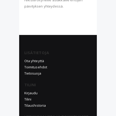
rekisteröityneille asiakkaille ehtojen
päivityksen yhteydessä.
LISÄTIETOJA
Ota yhteyttä
Toimitusehdot
Tietosuoja
TILINI
Kirjaudu
Tilini
Tilaushistoria