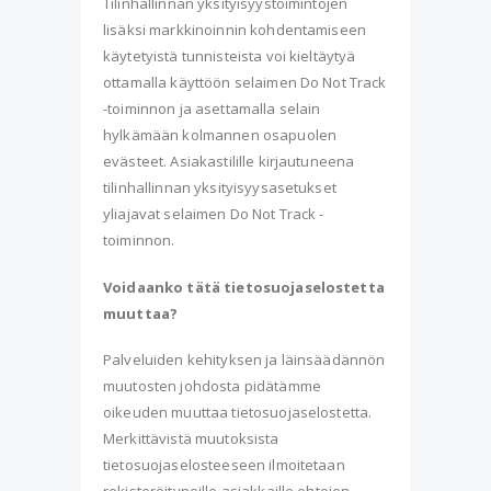
Tilinhallinnan yksityisyystoimintojen
lisäksi markkinoinnin kohdentamiseen
käytetyistä tunnisteista voi kieltäytyä
ottamalla käyttöön selaimen Do Not Track
-toiminnon ja asettamalla selain
hylkämään kolmannen osapuolen
evästeet. Asiakastilille kirjautuneena
tilinhallinnan yksityisyysasetukset
yliajavat selaimen Do Not Track -
toiminnon.
Voidaanko tätä tietosuojaselostetta
muuttaa?
Palveluiden kehityksen ja läinsäädännön
muutosten johdosta pidätämme
oikeuden muuttaa tietosuojaselostetta.
Merkittävistä muutoksista
tietosuojaselosteeseen ilmoitetaan