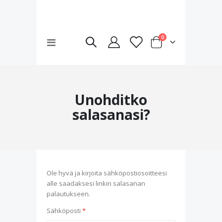
tuotteet
0
Toggle
Cart
Nav
Unohditko
salasanasi?
Ole hyvä ja kirjoita sähköpostiosoitteesi
alle saadaksesi linkin salasanan
palautukseen.
Sähköposti