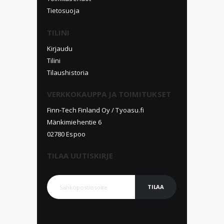
Tietosuoja
TILINI
Kirjaudu
Tilini
Tilaushistoria
VERKKOKAUPPA JA TOIMITUKSET
Finn-Tech Finland Oy / Tyoasu.fi
Mänkimiehentie 6
02780 Espoo
TILAA UUTISKIRJE
TILAA